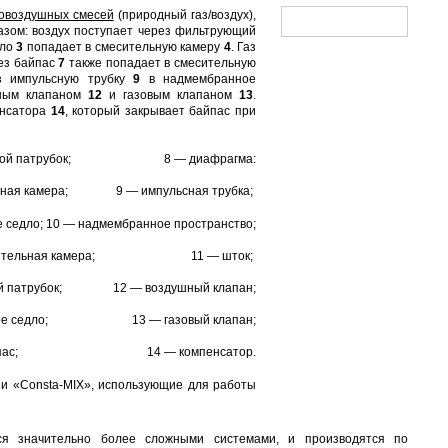
овоздушных смесей
(природный газ/воздух),
азом: воздух поступает через фильтрующий
дло
3
попадает в смесительную камеру
4
. Газ
ез байпас
7
также попадает в смесительную
ез импульсную трубку
9
в надмембранное
ным клапаном
12
и
газовым клапаном
13
.
енсатора
14
, который закрывает байпас при
одной патрубок; 8 — диафрагма:
шная камера; 9 — импульсная трубка;
 седло; 10 — надмембранное пространство;
есительная камера; 11 — шток;
ой патрубок; 12 — воздушный клапан;
овое седло; 13 — газовый клапан;
байпас; 14 — компенсатор.
ии «Consta-MIX», использующие для работы
я значительно более сложными системами, и производятся по