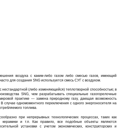
ешения воздуха с каким-либо газом либо смесью газов, имеющий
часто для создания SNG используется смесь СУГ с воздухом.
 с нестандартной (либо изменяющейся) теплотворной способностью; в
роизводства SNG, чем разрабатывать специальные газогорелочные
 мировой практике — замена природному газу, дающая возможность
. В случае одномоментного переключения с одного энергоносителя на
отребляемого топлива.
бразно при непрерывных технологических процессах, таких как
у керамики и т.п. Как правило, все подобные объекты являются
ительной установки с учетом экономических, конструкторских и