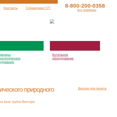
8-800-200-0358
Контакты
Справочник СУГ
все телефоны
рвуары
Котельное
хнологическое
оборудование
удование
ического природного
Версия для печати