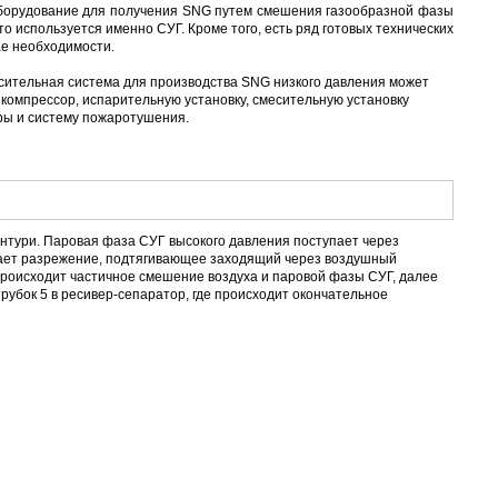
 оборудование для получения SNG путем смешения газообразной фазы
то используется именно СУГ. Кроме того, есть ряд готовых технических
е необходимости.
есительная система для производства SNG низкого давления может
и компрессор, испарительную установку, смесительную установку
оры и систему пожаротушения.
нтури. Паровая фаза СУГ высокого давления поступает через
оздает разрежение, подтягивающее заходящий через воздушный
роисходит частичное смешение воздуха и паровой фазы СУГ, далее
убок 5 в ресивер-сепаратор, где происходит окончательное