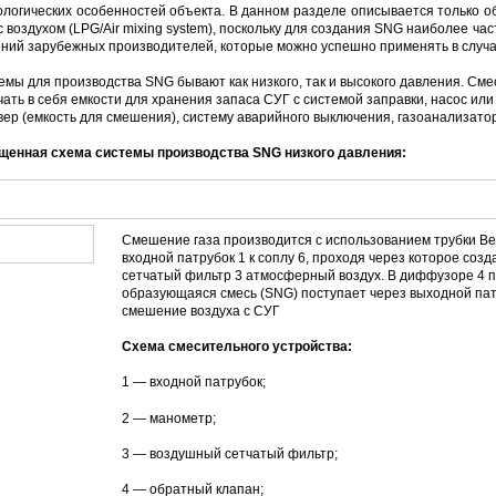
ологических особенностей объекта. В данном разделе описывается только
с воздухом (LPG/Air mixing system), поскольку для создания SNG наиболее час
ний зарубежных производителей, которые можно успешно применять в случа
емы для производства SNG бывают как низкого, так и высокого давления. См
чать в себя емкости для хранения запаса СУГ с системой заправки, насос ил
вер (емкость для смешения), систему аварийного выключения, газоанализат
щенная схема системы производства SNG низкого давления:
Смешение газа производится с использованием трубки Ве
входной патрубок 1 к соплу 6, проходя через которое с
сетчатый фильтр 3 атмосферный воздух. В диффузоре 4 п
образующаяся смесь (SNG) поступает через выходной патр
смешение воздуха с СУГ
Схема смесительного устройства:
1 — входной патрубок;
2 — манометр;
3 — воздушный сетчатый фильтр;
4 — обратный клапан;