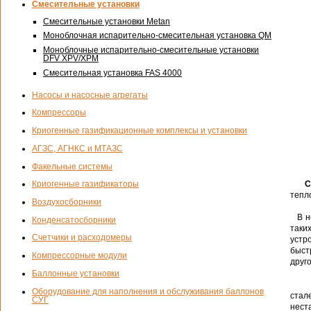
Смесительные установки
Смесительные установки Metan
Моноблочная испарительно-смесительная установка QM
Моноблочные испарительно-смесительные установки
DFV XPV/XPM
Смесительная установка FAS 4000
Насосы и насосные агрегаты
Компрессоры
Криогенные газификационные комплексы и установки
АГЗС, АГНКС и МТАЗС
Факельные системы
Си
Криогенные газификаторы
тепл
Воздухосборники
В не
Конденсатосборники
таки
Счетчики и расходомеры
устр
быст
Компрессорные модули
друг
Баллонные установки
Испо
Оборудование для наполнения и обслуживания баллонов
стал
СУГ
нест