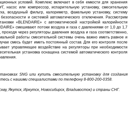
ационных условий. Комплекс включает в себя емкости для хранения
Г, насос или компрессор, испарительную установку, смесительную
уха, воздушный фильтр, калориметр, факельную установку, систему
 безопасности и системой автоматического отключения. Рассмотрим
тановки «BLENDAIRE» с автоматической настройкой калорийности
NDAIRE» смешивают потоки воздуха и газа с давлениями от 1,0 до 1,7
, проходя через регуляторы давления воздуха и газа соответственно,
ормальной работы смесительной системы очень важно иметь равное и
случае смесь будет иметь постоянный состав. Для его контроля после
зывает управляющее воздействие на регуляторы при необходимости
есительная установка оснащена системой автоматического контроля
равления.
тановках SNG или купить смесительную установку для создания
итесь с нашими специалистами по телефону 8-800-200-0358.
кву, Якутск, Иркутск, Новосибирск, Владивосток) и страны СНГ.