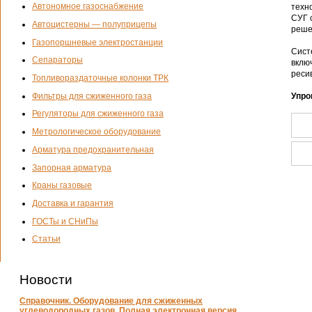
Автономное газоснабжение
техн
СУГ 
Автоцистерны — полуприцепы
реше
Газопоршневые электростанции
Сист
Сепараторы
вклю
реси
Топливораздаточные колонки ТРК
Фильтры для сжиженного газа
Упро
Регуляторы для сжиженного газа
Метрологическое оборудование
Арматура предохранительная
Запорная арматура
Краны газовые
Доставка и гарантия
ГОСТы и СНиПы
Статьи
Новости
Справочник. Оборудование для сжиженных
углеводородных газов. Полная электронная версия.