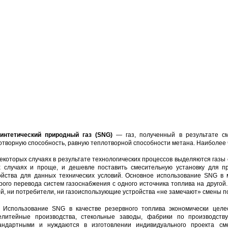
нтетический природный газ (SNG)
— газ, полученный в результате см
отворную способность, равную теплотворной способности метана. Наиболее 
которых случаях в результате технологических процессов выделяются газы
х случаях и проще, и дешевле поставить смесительную установку для п
ойства для данных технических условий. Основное использование SNG в
рого перевода систем газоснабжения с одного источника топлива на другой
ой, ни потребители, ни газоиспользующие устройства «не замечают» смены п
льзование SNG в качестве резервного топлива экономически целесоо
елитейные производства, стекольные заводы, фабрики по производств
андартными и нуждаются в изготовлении индивидуального проекта смес