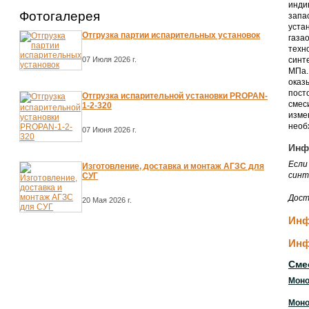
инди
Фотогалерея
запа
уста
Отгрузка партии испарительных установок
газа
техн
синт
07 Июля 2026 г.
МПа.
оказ
пост
Отгрузка испарительной установки PROPAN-
смес
1-2-320
изме
необ
07 Июня 2026 г.
Инф
Если
Изготовление, доставка и монтаж АГЗС для
синт
СУГ
Дост
20 Мая 2026 г.
Инф
Инф
Сме
Моно
Моно