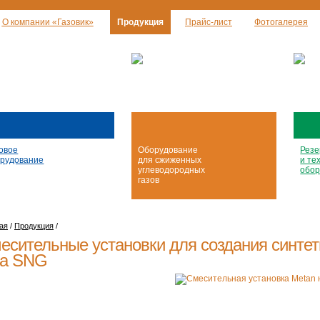
О компании «Газовик»
Продукция
Прайс-лист
Фотогалерея
овое
Оборудование
Резе
рудование
для сжиженных
и те
углеводородных
обор
газов
ая
/
Продукция
/
есительные установки для создания синтет
за SNG