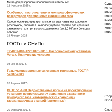
Metan для резервного газоснабжения котельных
Суще
12 Февраля 2025 г.
испо
элем
Особенности изготовления и монтажа сферических
пост
резервуаров для хранения сжиженного газа
кам
Сферические резервуары, или как их еще называют шаровые
прос
резервуары, являются наиболее удобной формой для хранения
Коли
сжиженного газа при высоких давлениях (до 2,0 МПа) и больших
пере
объемов
18 Января 2025 г.
ГОСТы и СНиПы
ТУ 4859-004-12261875-2013. Насосно-счетная установка
Vortex. Технические условия
08 Июня 2017 г.
Газы углеводородные сжиженные топливные. ГОСТ Р
52087-2003
26 Апреля 2017 г.
ВНТП 51-1-88 Ведомственные нормы на проектирование
установок по производству и хранению сжиженного
Соор
природного газа, изотермических хранилищ и
газо
газозаправочных станций (временные)
Смес
20 Февраля 2017 г.