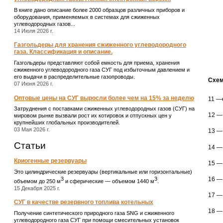
В книге дано описание более 2000 образцов различных приборов и
оборудования, применяемых в системах для сжиженных
углеводородных газов...
14 Июля 2026 г.
Газгольдеры для хранения сжиженного углеводородного
газа. Классификация и описание.
Газгольдеры представляют собой емкость для приема, хранения
сжиженного углеводородного газа СУГ под избыточным давлением и
его выдачи в распределительные газопроводы.
Схем
07 Июня 2026 г.
Оптовые цены на СУГ выросли более чем на 15% за неделю
11 —
Затруднения с поставками сжиженных углеводородных газов (СУГ) на
12 —
мировом рынке вызвали рост их котировок и отпускных цен у
крупнейших глобальных производителей.
03 Мая 2026 г.
13 —
Статьи
14 —
Криогенные резервуары
15 —
Это цилиндрические резервуары (вертикальные или горизонтальные)
3
3
16 —
объемом до 250 м
и сферические ― объемом 1440 м
.
15 Декабря 2025 г.
17 —
СУГ в качестве резервного топлива котельных
18 —
Получение синтетического природного газа SNG и сжиженного
углеводородного газа СУГ при помощи смесительных установок