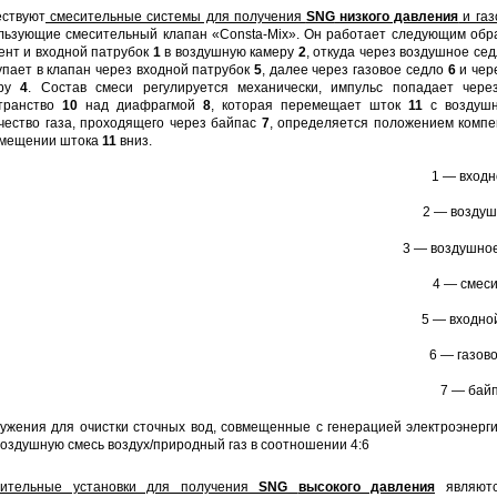
ствуют
смесительные системы для получения
SNG
низкого давления
и газ
льзующие смесительный клапан «Consta-Mix». Он работает следующим обр
ент и входной патрубок
1
в воздушную камеру
2
, откуда через воздушное се
упает в клапан через входной патрубок
5
, далее через газовое седло
6
и чер
еру
4
. Состав смеси регулируется механически, импульс попадает чер
транство
10
над диафрагмой
8
, которая перемещает шток
11
с воздуш
чество газа, проходящего через байпас
7
, определяется положением комп
мещении штока
11
вниз.
1 — вх
2 — возду
3 — воздушное
4 — см
5 — входн
6 — газ
7 — 
ужения для очистки сточных вод, совмещенные с генерацией электроэнерг
воздушную смесь воздух/природный газ в соотношении 4:6
ительные установки для получения
SNG
высокого давления
являютс