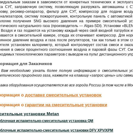
видуальным заказам в зависимости от конкретных технических и эксплуат
са СУГ, заправочную систему, позволяющую разгружать автомашины с СУ
новку, ресивер-сепаратор, фильтр для СУГ, компрессор для подачи возд
онализаторов, систему пожаротушения, контрольную панель с автоматикой
ологию получения SNG высокого давления на примере смесительной ус
етического натурального газа (производитель — Algas-SDI). Установки «BLE
 Воздух и газ подаются на установку каждый через свой входной патрубок и
ываются в смесительной камере, откуда их откачивает компрессор. Для н
оянное давление воздуха и газа после регуляторов, так как только в этом 
ителя установлен калориметр, который контролирует состав смеси и ока
нения в смеси процентного соотношения воздуха и паровой фазы СУГ. См
ходимых технологических параметров с выводом на пульт дистанционного уп
ормация для Заказчиков
 Вам необходимо узнать более полную информацию о смесительных ус
етического природного газа, нажмите на клавишу «запрос цены» или свяж
авка оборудования осуществляется во все города России (в том числе в Мос
ормация о
доставке смесительных установок
ормация о
гарантии на смесительные установки
сительные установки Metan
блочная испарительно-смесительная установка QM
блочные испарительно-смесительные установки DFV XPV/XPM