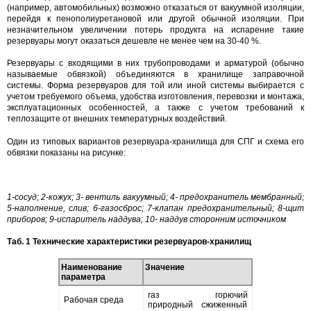
(например, автомобильных) возможно отказаться от вакуумной изоляции,
перейдя к пенополиуретановой или другой обычной изоляции. При
незначительном увеличении потерь продукта на испарение такие
резервуары могут оказаться дешевле не менее чем на 30-40 %.
Резервуары с входящими в них трубопроводами и арматурой (обычно
называемые обвязкой) объединяются в хранилище заправочной
системы. Форма резервуаров для той или иной системы выбирается с
учетом требуемого объема, удобства изготовления, перевозки и монтажа,
эксплуатационных особенностей, а также с учетом требований к
теплозащите от внешних температурных воздействий.
Один из типовых вариантов резервуара-хранилища для СПГ и схема его
обвязки показаны на рисунке:
1-сосуд; 2-кожух; 3- вентиль вакуумный; 4- предохранитель мембранный;
5-наполнение, слив; 6-газосброс; 7-клапан предохранительный; 8-щит
приборов; 9-испаритель наддува; 10- наддув сторонним источником
Таб. 1 Технические характеристики резервуаров-хранилищ
Наименование
Значение
параметра
газ горючий
Рабочая среда
природный сжиженный