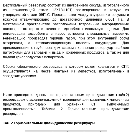
Вертикальный резервуар состоит из внутреннего сосуда, изготовленного
из нержавеющей стали 12Х18Н10Т, размещенного в кожухе из
углеродистой стали 09Г1С. Пространство между внутренним сосудом и
кожухом отвакуумировано до достаточного давления 0,001 Па. В
межстенном пространстве расположены встроенные адсорбционные
насосы, в окоторых в качестве адсорбента используют цеолит. Для
регенерации адсорбента в насос встроены специальные змеевики.
Регенерацию производят горячим газом, при этом внутренний сосуд
отогревают, а теплоизоляционную полость вакуумируют. Для
присоединения к трубопроводам системы хранения резервуар снабжен
патрубками для заправки и выдачи криогенных продуктов, а так же для
подачи криопродуктов в испаритель.
Сборка сферического резервуара, в котором может храниться и СПГ,
осуществляется на месте монтажа из лепестков, изготовленных в
заводских условиях.
Ниже приводятся данные по горизонтальным цилиндрическим (табл.2)
резервуарам с экранно-вакуумной изоляцией для различных криогенных
продуктов, пригодных для хранения СПГ, выпускаемых
промышленностью. Таблица 2 Горизонтальные цилиндрические
резервуары
Таб. 2 Горизонтальные цилиндрические резервуары