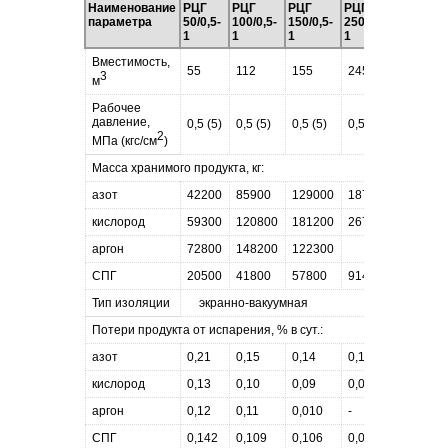
Наименование
РЦГ
РЦГ
РЦГ
РЦГ
параметра
50/0,5-
100/0,5-
150/0,5-
250/0,5-
1
1
1
1
Вместимость,
55
112
155
245
3
м
Рабочее
давление,
0,5 (5)
0,5 (5)
0,5 (5)
0,5 (5)
2
МПа (кгс/см
)
Масса хранимого продукта, кг:
азот
42200
85900
129000
187800
кислород
59300
120800
181200
267300
аргон
72800
148200
122300
СПГ
20500
41800
57800
91400
Тип изоляции
экранно-вакуумная
Потери продукта от испарения, % в сут.:
азот
0,21
0,15
0,14
0,12
кислород
0,13
0,10
0,09
0,08
аргон
0,12
0,11
0,010
-
СПГ
0,142
0,109
0,106
0,087