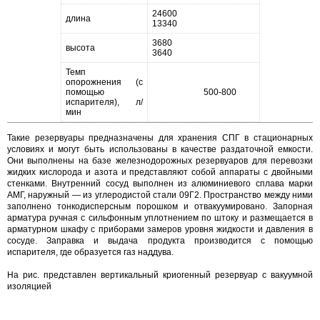
24600
длина
13340
3680
высота
3640
Темп
опорожнения (с
помощью
500-800
испарителя), л/
мин
Такие резервуары предназначены для хранения СПГ в стационарных
условиях и могут быть использованы в качестве раздаточной емкости.
Они выполнены на базе железнодорожных резервуаров для перевозки
жидких кислорода и азота и представляют собой аппараты с двойными
стенками. Внутренний сосуд выполнен из алюминиевого сплава марки
AMГ, наружный ― из углеродистой стали 09Г2. Пространство между ними
заполнено тонкодисперсным порошком и отвакуумировано. Запорная
арматура ручная с сильфонным уплотнением по штоку и размещается в
арматурном шкафу с приборами замеров уровня жидкости и давления в
сосуде. Заправка и выдача продукта производится с помощью
испарителя, где образуется газ наддува.
На рис. представлен вертикальный криогенный резервуар с вакуумной
изоляцией