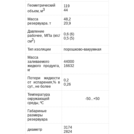
Геометрический
119
3
44
объем, м
Масса
48,2
резервуара. т
20,9
Давление
0,6 (6)
рабочее, МПа (кгс/
0,5 (5)
2
см
)
Тип изоляции
порошково-вакуумная
Масса
заливаемого
44000
жидкого продукта,
16632
кг
Потери жидкости
0,2
от испарения,% в
0,26
сут., не более
Температура
окружающей
-50...+50
среды, ºС
Габариные
размеры
резервуара
3174
диаметр
2824