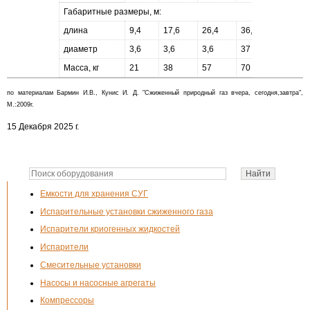
Габаритные размеры, м:
длина
9,4
17,6
26,4
36,3
диаметр
3,6
3,6
3,6
37
Масса, кг
21
38
57
70
по материалам Бармин И.В., Кунис И. Д. "Сжиженный природный газ вчера, сегодня,завтра",
М.:2009г.
15 Декабря 2025 г.
Емкости для хранения СУГ
Испарительные установки сжиженного газа
Испарители криогенных жидкостей
Испарители
Смесительные установки
Насосы и насосные агрегаты
Компрессоры