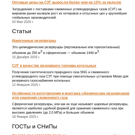
Оптовые цены на СУГ выросли более чем на 15% за неделю
Затруднения с поставками сжиженных углеводородных газов (СУГ) на
мировом рынке вызвали рост их котировок и отпускных цен у крупнейших
глобальных производителей.
03 Мая 2026 г.
Статьи
Криогенные резервуары
Это цилиндрические резервуары (вертикальные или горизонтальные)
3
3
объемом до 250 м
и сферические ― объемом 1440 м
.
15 Декабря 2025 г.
СУГ в качестве резервного топлива котельных
Получение синтетического природного газа SNG и сжиженного
углеводородного газа СУГ при помощи смесительных установок Metan для
резервного газоснабжения котельных
12 Февраля 2025 г.
Особенности изготовления и монтажа сферических резервуаров
для хранения сжиженного газа
Сферические резервуары, или как их еще называют шаровые резервуары,
являются наиболее удобной формой для хранения сжиженного газа при
высоких давлениях (до 2,0 МПа) и больших объемов
18 Января 2025 г.
ГОСТы и СНиПы