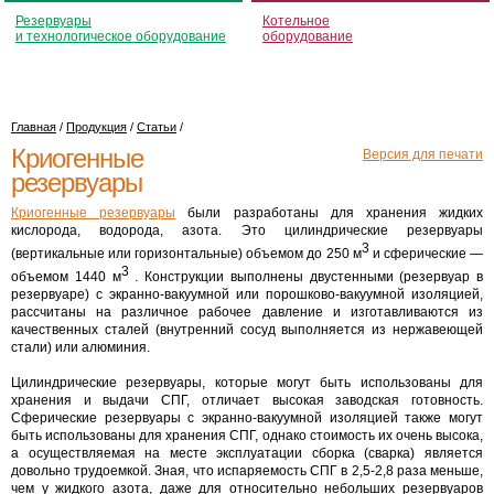
Резервуары
Котельное
и технологическое оборудование
оборудование
Главная
/
Продукция
/
Статьи
/
Криогенные
Версия для печати
резервуары
Криогенные резервуары
были разработаны для хранения жидких
кислорода, водорода, азота. Это цилиндрические резервуары
3
(вертикальные или горизонтальные) объемом до 250 м
и сферические ―
3
объемом 1440 м
. Конструкции выполнены двустенными (резервуар в
резервуаре) с экранно-вакуумной или порошково-вакуумной изоляцией,
рассчитаны на различное рабочее давление и изготавливаются из
качественных сталей (внутренний сосуд выполняется из нержавеющей
стали) или алюминия.
Цилиндрические резервуары, которые могут быть использованы для
хранения и выдачи СПГ, отличает высокая заводская готовность.
Сферические резервуары с экранно-вакуумной изоляцией также могут
быть использованы для хранения СПГ, однако стоимость их очень высока,
а осуществляемая на месте эксплуатации сборка (сварка) является
довольно трудоемкой. Зная, что испаряемость СПГ в 2,5-2,8 раза меньше,
чем у жидкого азота, даже для относительно небольших резервуаров