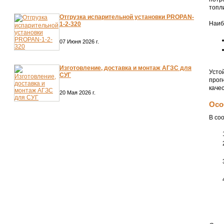
топл
Отгрузка испарительной установки PROPAN-
Наиб
1-2-320
07 Июня 2026 г.
Изготовление, доставка и монтаж АГЗС для
Усто
СУГ
прог
каче
20 Мая 2026 г.
Осо
В со