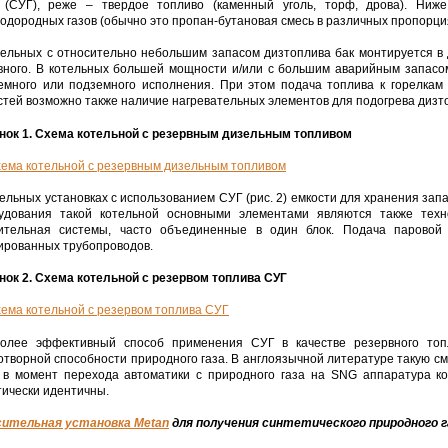
 (СУГ), реже – твердое топливо (каменный уголь, торф, дрова). Ни
водородных газов (обычно это пропан-бутановая смесь в различных пропорц
тельных с относительно небольшим запасом дизтоплива бак монтируется в
вного. В котельных большей мощности и/или с большим аварийным запасом
емного или подземного исполнения. При этом подача топлива к горелка
стей возможно также наличие нагревательных элементов для подогрева дизт
нок 1. Схема котельной с резервным дизельным топливом
тельных установках с использованием СУГ (рис. 2) емкости для хранения зап
удования такой котельной основными элементами являются также техно
ительная системы, часто объединенные в один блок. Подача паровой 
ированных трубопроводов.
нок 2. Схема котельной с резервом топлива СУГ
олее эффективный способ применения СУГ в качестве резервного топ
отворной способности природного газа. В англоязычной литературе такую см
 в момент перехода автоматики с природного газа на SNG аппаратура ко
тически идентичны.
ительная установка Metan
для получения синтетического природного г