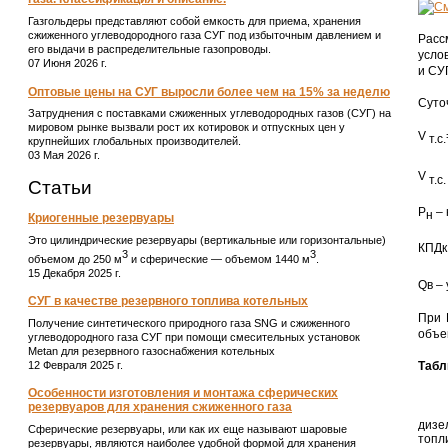
Газгольдеры представляют собой емкость для приема, хранения
сжиженного углеводородного газа СУГ под избыточным давлением и
Расс
его выдачи в распределительные газопроводы.
усло
07 Июня 2026 г.
и СУ
Оптовые цены на СУГ выросли более чем на 15% за неделю
Суто
Затруднения с поставками сжиженных углеводородных газов (СУГ) на
мировом рынке вызвали рост их котировок и отпускных цен у
V
т.с.
крупнейших глобальных производителей.
03 Мая 2026 г.
V
т.с.
Статьи
Р
– 
н
Криогенные резервуары
Это цилиндрические резервуары (вертикальные или горизонтальные)
КПДк
3
3
объемом до 250 м
и сферические ― объемом 1440 м
.
15 Декабря 2025 г.
Qв –
СУГ в качестве резервного топлива котельных
При 
Получение синтетического природного газа SNG и сжиженного
объе
углеводородного газа СУГ при помощи смесительных установок
Metan для резервного газоснабжения котельных
12 Февраля 2025 г.
Табл
Особенности изготовления и монтажа сферических
резервуаров для хранения сжиженного газа
дизе
Сферические резервуары, или как их еще называют шаровые
топл
резервуары, являются наиболее удобной формой для хранения