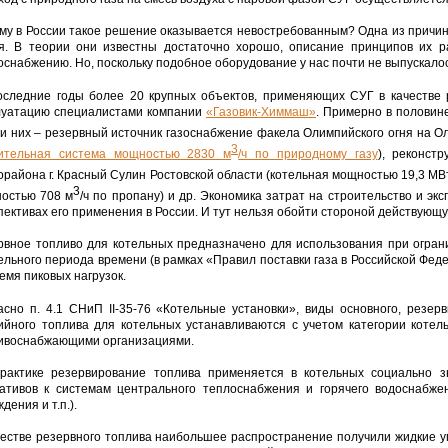
му в России такое решение оказывается невостребованным? Одна из причин
я. В теории они известны достаточно хорошо, описание принципов их ра
оснабжению. Но, поскольку подобное оборудование у нас почти не выпускалос
оследние годы более 20 крупных объектов, применяющих СУГ в качестве 
луатацию специалистами компании
«Газовик-Химмаш»
. Примерно в половин
и них – резервный источник газоснабжение факела Олимпийского огня на О
3
ительная система мощностью 2830 м
/ч по природному газу
), реконст
орайона г. Красный Сулин Ростовской области (котельная мощностью 19,3 МВ
3
остью 708 м
/ч по пропану) и др. Экономика затрат на строительство и э
пективах его применения в России. И тут нельзя обойти стороной действующ
рвное топливо для котельных предназначено для использования при огран
ельного периода времени (в рамках «Правил поставки газа в Российской Фед
емя пиковых нагрузок.
асно п. 4.1 СНиП II-35-76 «Котельные установки», виды основного, резер
ийного топлива для котельных устанавливаются с учетом категории котел
ивоснабжающими организациями.
рактике резервирование топлива применяется в котельных социально 
ативов к системам центрального теплоснабжения и горячего водоснабже
дения и т.п.).
честве резервного топлива наибольшее распространение получили жидкие у