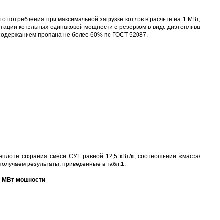
о потребления при максимальной загрузке котлов в расчете на 1 МВт,
атации котельных одинаковой мощности с резервом в виде дизтоплива
 содержанием пропана не более 60% по ГОСТ 52087.
еплоте сгорания смеси СУГ равной 12,5 кВт/кг, соотношении «масса/
получаем результаты, приведенные в табл.1.
 1 МВт мощности