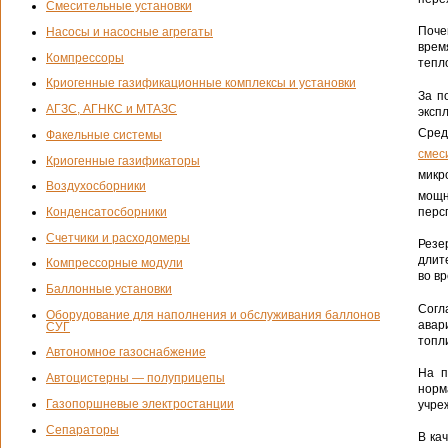
Смесительные установки
Поче
Насосы и насосные агрегаты
врем
Компрессоры
тепл
Криогенные газификационные комплексы и установки
За п
АГЗС, АГНКС и МТАЗС
эксп
Сред
Факельные системы
смес
Криогенные газификаторы
микр
Воздухосборники
мощн
Конденсатосборники
перс
Счетчики и расходомеры
Резе
длит
Компрессорные модули
во вр
Баллонные установки
Согл
Оборудование для наполнения и обслуживания баллонов
авар
СУГ
топл
Автономное газоснабжение
На п
Автоцистерны — полуприцепы
норм
Газопоршневые электростанции
учреж
Сепараторы
В ка