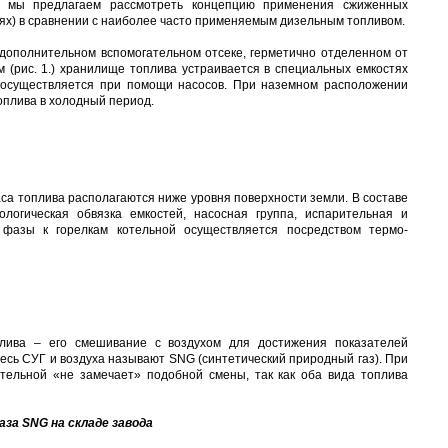
же мы предлагаем рассмотреть концепцию применения сжиженных
иях) в сравнении с наиболее часто применяемым дизельным топливом.
 дополнительном вспомогательном отсеке, герметично отделенном от
 (рис. 1.) хранилище топлива устраивается в специальных емкостях
м осуществляется при помощи насосов. При наземном расположении
оплива в холодный период.
аса топлива располагаются ниже уровня поверхности земли. В составе
логическая обвязка емкостей, насосная группа, испарительная и
фазы к горелкам котельной осуществляется посредством термо-
лива – его смешивание с воздухом для достижения показателей
есь СУГ и воздуха называют SNG (синтетический природный газ). При
тельной «не замечает» подобной смены, так как оба вида топлива
аза SNG на складе завода