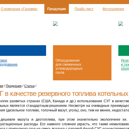
О компании «Газовик»
Продукция
Прайс-лист
Фотогалерея
овое
Оборудование
Резе
рудование
для сжиженных
и те
углеводородных
обор
газов
ая
/
Продукция
/
Статьи
/
Г в качестве резервного топлива котельных
ногих развитых странах (США, Канада и др.) использование СУГ в качест
льных является стандартным решением. Несмотря на очевидные преимущес
ния (дизельное топливо, топочный мазут, уголь), оно, тем не менее, недоста
дешевле мазута и дизтоплива, при этом значительно экологичнее их.
луатационные расходы. Его намного сложнее украсть, что также немаловаж
ход с природного газа на смесь воздуха с паровой фазой СУГ осуществляетс