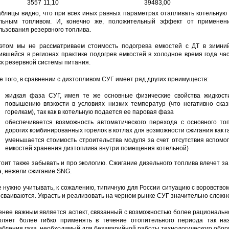
3557
11,10
39483,00
аблицы видно, что при всех иных равных параметрах отапливать котельную
льным топливом. И, конечно же, положительный эффект от примене
льзования резервного топлива.
этом мы не рассматриваем стоимость подогрева емкостей с ДТ в зимний
ившейся в регионах практике подогрев емкостей в холодное время года ч
ск резервной системы питания.
е того, в сравнении с дизтопливом СУГ имеет ряд других преимуществ:
жидкая фаза СУГ, имея те же основные физические свойства жидкост
повышению вязкости в условиях низких температур (что негативно ска
горелкам), так как в котельную подается ее паровая фаза
обеспечивается возможность автоматического перехода с основного то
дорогих комбинированных горелок в котлах для возможности сжигания как г
уменьшается стоимость строительства модуля за счет отсутствия вспом
емкостей хранения дизтоплива внутри помещения котельной)
тоит также забывать и про экологию. Сжигание дизельного топлива влечет з
а, нежели сжигание SNG.
е нужно учитывать, к сожалению, типичную для России ситуацию с воровство
исваиваются. Украсть и реализовать на черном рынке СУГ значительно сложн
енее важным является аспект, связанный с возможностью более рациональн
оляет более гибко применять в течение отопительного периода так н
ебления газа, необходимый для безаварийной работы технологического обор