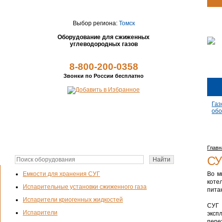
Выбор региона:
Томск
Оборудование для сжиженных
углеводородных газов
8-800-200-0358
Звонки по России бесплатно
Газ
обо
Главн
СУ
Во м
Емкости для хранения СУГ
коте
Испарительные установки сжиженного газа
пита
Испарители криогенных жидкостей
СУГ 
Испарители
эксп
пере