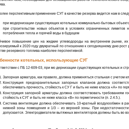
ива.
олее перспективным применение СУГ в качестве резерва видится нам в след
при модернизации существующих котельных коммунально-бытовых объектов
при строительстве новых объектов в условиях ограниченных лимитов н
потребления тепла и горячей воды в будущем
йчивое повышение цен на жидкие углеводороды на внутреннем рынке, их 
нозируемый к 2020 году двукратный по отношению к сегодняшнему дню рост
стве резервного топлива наиболее перспективной.
бенности котельных, использующие СУГ
ответствии с ПБ 12-609-03, при мо дернизации существующих котельных и ст
Запорная арматура, как правило, должна применяться стальная с учетом клим
Конструкция предохранительных запорных клапанов должна соответст
обеспечивать прочность, стойкость к СУ Г и быть не ниже класса «А» по ге
Конструкция запорной арматуры должна соответствовать требованиям го
стойкость к СУГ и быть не ниже класса «В» по герметичности (п. 2.4.5.).
Система вентиляции должна обеспечивать 10-кратный воздухообмен в раб
нижней зоны помещения и 1/3 – из верхней зоны. При недостаточност
допускается. Электродвигатели вытяжных вентиляторов должны быть во вз