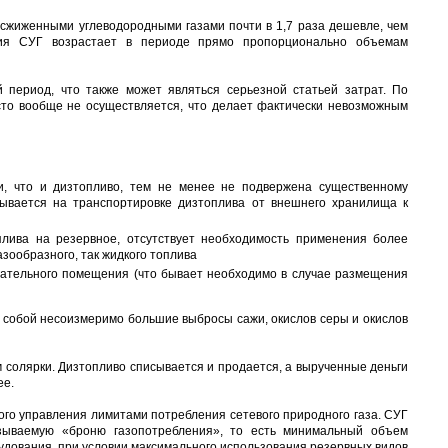
 сжиженными углеводородными газами почти в 1,7 раза дешевле, чем
ния СУГ возрастает в периоде прямо пропорционально объемам
 период, что также может являться серьезной статьей затрат. По
асто вообще не осуществляется, что делает фактически невозможным
и, что и дизтопливо, тем не менее не подвержена существенному
зывается на транспортировке дизтоплива от внешнего хранилища к
плива на резервное, отсутствует необходимость применения более
азообразного, так жидкого топлива
огательного помещения (что бывает необходимо в случае размещения
а собой несоизмеримо большие выбросы сажи, окислов серы и окислов
м солярки. Дизтопливо списывается и продается, а вырученные деньги
ее.
ого управления лимитами потребления сетевого природного газа. СУГ
азываемую «броню газопотребления», то есть минимальный объем
удования, при условии максимального использования резервных видов