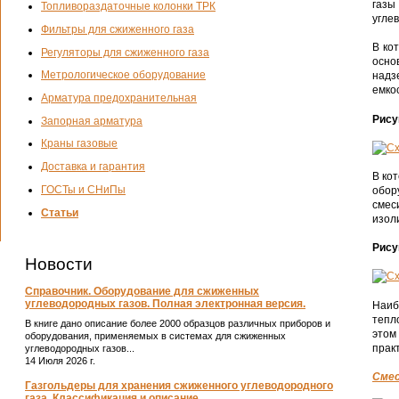
газы
Топливораздаточные колонки ТРК
угле
Фильтры для сжиженного газа
В ко
Регуляторы для сжиженного газа
осно
Метрологическое оборудование
надз
емко
Арматура предохранительная
Рису
Запорная арматура
Краны газовые
Доставка и гарантия
В ко
ГОСТы и СНиПы
обор
смес
Статьи
изол
Рису
Новости
Справочник. Оборудование для сжиженных
углеводородных газов. Полная электронная версия.
Наиб
тепл
В книге дано описание более 2000 образцов различных приборов и
этом
оборудования, применяемых в системах для сжиженных
прак
углеводородных газов...
14 Июля 2026 г.
Смес
Газгольдеры для хранения сжиженного углеводородного
газа. Классификация и описание.