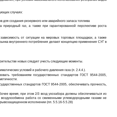
ующих случаях:
 для создания резервного или аварийного запаса топлива
а природный газ, а также при гарантированной перспективе роста
зависимость от ситуации на мировых торговых площадках, а также
 рынка внутреннего потребления делают концепцию применения СУГ в
роительстве новых следует учесть следующие моменты.
атических условий и рабочего давления газа (п. 2.4.4.).
вовать требованиям государственных стандартов ГОСТ 9544-2005,
рметичности.
сударственных стандартов ГОСТ 9544-2005, обеспечивать прочность,
очее время, при этом 2/3 возд ухозабора должны обеспечиваться из
и воздухообмена работа со сжиженными углеводородными газами не
рывозащищенном исполнении (пп. 5.5.16-5.5.28)