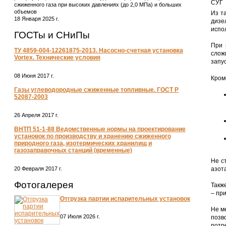
СУГ
сжиженного газа при высоких давлениях (до 2,0 МПа) и больших
объемов
Из т
18 Января 2025 г.
дизе
испо
ГОСТы и СНиПы
При 
ТУ 4859-004-12261875-2013. Насосно-счетная установка
слож
Vortex. Технические условия
запу
08 Июня 2017 г.
Кром
Газы углеводородные сжиженные топливные. ГОСТ Р
52087-2003
26 Апреля 2017 г.
ВНТП 51-1-88 Ведомственные нормы на проектирование
установок по производству и хранению сжиженного
природного газа, изотермических хранилищ и
газозаправочных станций (временные)
Не с
20 Февраля 2017 г.
азот
Фотогалерея
Такж
– пр
Отгрузка партии испарительных установок
Не м
07 Июля 2026 г.
позв
потр