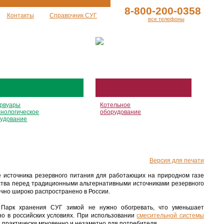
8-800-200-0358
Контакты
Справочник СУГ
все телефоны
рвуары
Котельное
хнологическое
оборудование
удование
Версия для печати
ве источника резервного питания для работающих на природном газе
тва перед традиционными альтернативными источниками резервного
точно широко распространено в России.
 Парк хранения СУГ зимой не нужно обогревать, что уменьшает
но в российских условиях. При использовании
смесительной системы
я практически мгновенно и незаметно для потребителя.