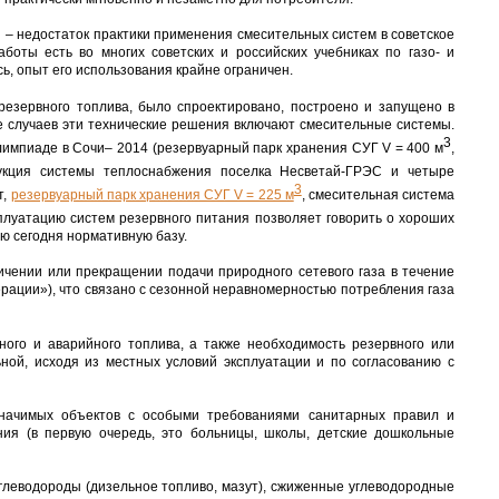
 – недостаток практики применения смесительных систем в советское
боты есть во многих советских и российских учебниках по газо- и
ь, опыт его использования крайне ограничен.
резервного топлива, было спроектировано, построено и запущено в
е случаев эти технические решения включают смесительные системы.
3
лимпиаде в Сочи– 2014 (резервуарный парк хранения СУГ V = 400 м
,
рукция системы теплоснабжения поселка Несветай-ГРЭС и четыре
3
т,
резервуарный парк хранения СУГ V = 225 м
, смесительная система
ксплуатацию систем резервного питания позволяет говорить о хороших
ую сегодня нормативную базу.
ичении или прекращении подачи природного сетевого газа в течение
ерации»), что связано с сезонной неравномерностью потребления газа
вного и аварийного топлива, а также необходимость резервного или
ьной, исходя из местных условий эксплуатации и по согласованию с
значимых объектов с особыми требованиями санитарных правил и
ния (в первую очередь, это больницы, школы, детские дошкольные
глеводороды (дизельное топливо, мазут), сжиженные углеводородные