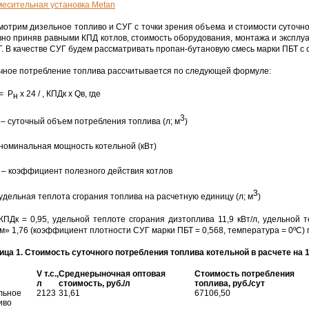
мотрим дизельное топливо и СУГ с точки зрения объема и стоимости суточног
вно приняв равными КПД котлов, стоимость оборудования, монтажа и эксплу
Г. В качестве СУГ будем рассматривать пропан-бутановую смесь марки ПБТ с
чное потребление топлива рассчитывается по следующей формуле:
= Р
х 24 / , КПДк х Qв, где
н
3
– суточный объем потребления топлива (л; м
)
номинальная мощность котельной (кВт)
 – коэффициент полезного действия котлов
3
 удельная теплота сгорания топлива на расчетную единицу (л; м
)
КПДк = 0,95, удельной теплоте сгорания дизтоплива 11,9 кВт/л, удельной т
м» 1,76 (коэффициент плотности СУГ марки ПБТ = 0,568, температура = 0ºС) 
ица 1. Стоимость суточного потребления топлива котельной в расчете на
V т.с.,
Среднерыночная оптовая
Стоимость потребления
л
стоимость, руб./л
топлива, руб./сут
льное
2123
31,61
67106,50
иво