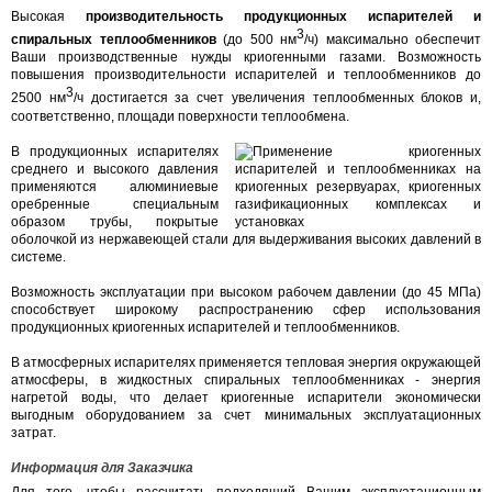
Высокая
производительность продукционных испарителей и
3
спиральных теплообменников
(до 500 нм
/ч) максимально обеспечит
Ваши производственные нужды криогенными газами. Возможность
повышения производительности испарителей и теплообменников до
3
2500 нм
/ч достигается за счет увеличения теплообменных блоков и,
соответственно, площади поверхности теплообмена.
В продукционных испарителях
среднего и высокого давления
применяются алюминиевые
оребренные специальным
образом трубы, покрытые
оболочкой из нержавеющей стали для выдерживания высоких давлений в
системе.
Возможность эксплуатации при высоком рабочем давлении (до 45 МПа)
способствует широкому распространению сфер использования
продукционных криогенных испарителей и теплообменников.
В атмосферных испарителях применяется тепловая энергия окружающей
атмосферы, в жидкостных спиральных теплообменниках - энергия
нагретой воды, что делает криогенные испарители экономически
выгодным оборудованием за счет минимальных эксплуатационных
затрат.
Информация для Заказчика
Для того, чтобы рассчитать подходящий Вашим эксплуатационным