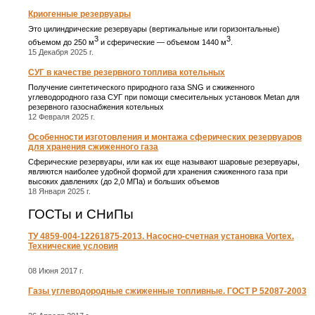
Криогенные резервуары
Это цилиндрические резервуары (вертикальные или горизонтальные)
3
3
объемом до 250 м
и сферические ― объемом 1440 м
.
15 Декабря 2025 г.
СУГ в качестве резервного топлива котельных
Получение синтетического природного газа SNG и сжиженного
углеводородного газа СУГ при помощи смесительных установок Metan для
резервного газоснабжения котельных
12 Февраля 2025 г.
Особенности изготовления и монтажа сферических резервуаров
для хранения сжиженного газа
Сферические резервуары, или как их еще называют шаровые резервуары,
являются наиболее удобной формой для хранения сжиженного газа при
высоких давлениях (до 2,0 МПа) и больших объемов
18 Января 2025 г.
ГОСТы и СНиПы
ТУ 4859-004-12261875-2013. Насосно-счетная установка Vortex.
Технические условия
08 Июня 2017 г.
Газы углеводородные сжиженные топливные. ГОСТ Р 52087-2003