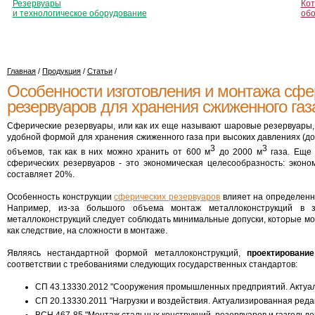
Резервуары
Кот
и технологическое оборудование
об
Главная
/
Продукция
/
Статьи
/
Особенности изготовления и монтажа сфе
резервуаров для хранения сжиженного газ
Сферические резервуары, или как их еще называют шаровые резервуары
удобной формой для хранения сжиженного газа при высоких давлениях (до
3
3
объемов, так как в них можно хранить от 600 м
до 2000 м
газа. Еще
сферических резервуаров - это экономическая целесообразность: экон
составляет 20%.
Особенность конструкции
сферических резервуаров
влияет на определенн
Например, из-за большого объема монтаж металлоконструкций в з
металлоконструкций следует соблюдать минимальные допуски, которые мо
как следствие, на сложности в монтаже.
Являясь нестандартной формой металлоконструкций,
проектировани
соответствии с требованиями следующих государственных стандартов:
СП 43.13330.2012 "Сооружения промышленных предприятий. Актуал
СП 20.13330.2011 "Нагрузки и воздействия. Актуализированная реда
ВСН 467-85 "Монтаж стальных конструкций, резервуаров и газгольде