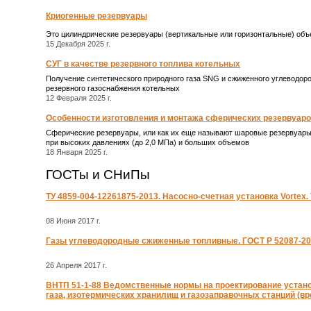
Криогенные резервуары
Это цилиндрические резервуары (вертикальные или горизонтальные) объ
15 Декабря 2025 г.
СУГ в качестве резервного топлива котельных
Получение синтетического природного газа SNG и сжиженного углеводор
резервного газоснабжения котельных
12 Февраля 2025 г.
Особенности изготовления и монтажа сферических резервуаро
Сферические резервуары, или как их еще называют шаровые резервуары
при высоких давлениях (до 2,0 МПа) и больших объемов
18 Января 2025 г.
ГОСТы и СНиПы
ТУ 4859-004-12261875-2013. Насосно-счетная установка Vortex.
08 Июня 2017 г.
Газы углеводородные сжиженные топливные. ГОСТ Р 52087-2
26 Апреля 2017 г.
ВНТП 51-1-88 Ведомственные нормы на проектирование устано
газа, изотермических хранилищ и газозаправочных станций (в