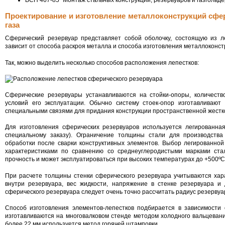
Проектирование и изготовление металлоконструкций сфе
газа
Сферический резервуар представляет собой оболочку, состоящую из ле
зависит от способа раскроя металла и способа изготовления металлоконст
Так, можно выделить несколько способов расположения лепестков:
Сферические резервуары устанавливаются на стойки-опоры, количеств
условий его эксплуатации. Обычно систему стоек-опор изготавливают
специальными связями для придания конструкции пространственной жестк
Для изготовления сферических резервуаров используется легированн
специальному заказу). Ограничение толщины стали для производства
обработки после сварки конструктивных элементов. Выбор легированной
характеристиками по сравнению со среднеуглеродистыми марками ст
прочность и может эксплуатироваться при высоких температурах до +500ºС
При расчете толщины стенки сферического резервуара учитываются хара
внутри резервуара, вес жидкости, напряжение в стенке резервуара и
сферического резервуара следует очень точно рассчитать радиус резервуар
Способ изготовления элементов-лепестков подбирается в зависимости
изготавливаются на многовалковом стенде методом холодного вальцеван
более 22 мм используется метод горячей штамповки.