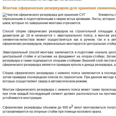
Монтаж сферических резервуаров для хранения сжиженны
Элементы-
обрезанными и подготовленными к сварке встык кромками. Листы, которые 
швов, которые по завершению монтажа отрезаются.
Способ сборки сферических резервуаров на строительной площадке з
диаметром до 18 м начинается с экваториального пояса, а монтаж ре
элементов-лепестков может осуществляться как в ручном, так и в ав
сферических резервуаров, первоначально монтируется центральная стойка-
Экваториальный способ монтажа заключается в подготовке сначала центр
центральной стойке и установке на фундамент на опорах-стойках. Затем
резервуара и также подпирается опорами-стойками. Верхний слой листов
сферического резервуара является приварка купола и днища резервуара, 
Сборка сферического резервуара с нижнего пояса заключается в последо
затем приварка поочередная поясов по горизонтали. При данном методе
которые осуществляют сварку в автоматическом режиме.
Монтаж сферического резервуара с нижнего пояса может также происход
при этом каждый последующий сегмент должен располагаться на против
устойчивости конструкции.
3
Сферические резервуары объемом до 600 м
могут монтироваться полус
устанавливаются на опорные стойки при помощи козлового крана.