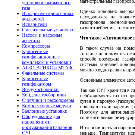
магистральным газопрово
установки сжиженного
газа
Однако довольно высока
Испарители криогенных
находящихся на значит
жидкостей
газопровода экономич
Испарители
газопотребления, то мног
Смесительные установки
Насосы и насосные
Что такое «Автономное 
агрегаты
Компрессоры
В таком случае на помо
Криогенные
топлива используется сж
газификационные
способе возможна гази
комплексы и установки
системы занимает доволь
АГЗС, АГНКС и МТАЗС
можно заодно решить проб
Факельные системы
Криогенные
Основным элементом автон
газификаторы
Воздухосборники
Так как СУГ хранится в сж
Конденсатосборники
необходимость газ испар
Счетчики и расходомеры
бутан в паровую (газовую
Компрессорные модули
поверхность испарения (
Баллонные установки
Поэтому для автономно
Оборудование для
горизонтальные резервуар
наполнения и
обслуживания баллонов
Интенсивность испарения 
СУГ
меньше. Температура исп