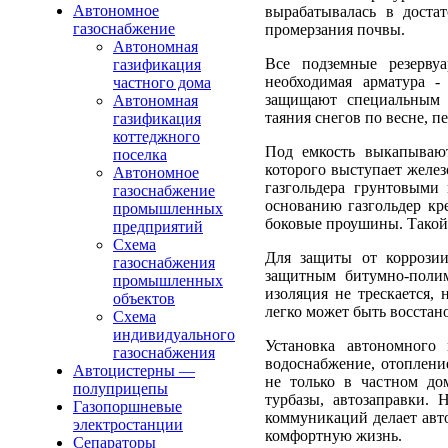
Автономное
вырабатывалась в доста
газоснабжение
промерзания почвы.
Автономная
Все подземные резерву
газификация
необходимая арматура -
частного дома
защищают специальным 
Автономная
таяния снегов по весне, п
газификация
коттеджного
Под емкость выкапывают
поселка
которого выступает желез
Автономное
газгольдера грунтовыми 
газоснабжение
основанию газгольдер кр
промышленных
боковые проушины. Такой 
предприятий
Схема
Для защиты от коррозии
газоснабжения
защитным битумно-поли
промышленных
изоляция не трескается,
объектов
легко может быть восстан
Схема
индивидуального
Установка автономного 
газоснабжения
водоснабжение, отоплени
Автоцистерны —
не только в частном до
полуприцепы
турбазы, автозаправки. 
Газопоршневые
коммуникаций делает авт
электростанции
комфортную жизнь.
Сепараторы