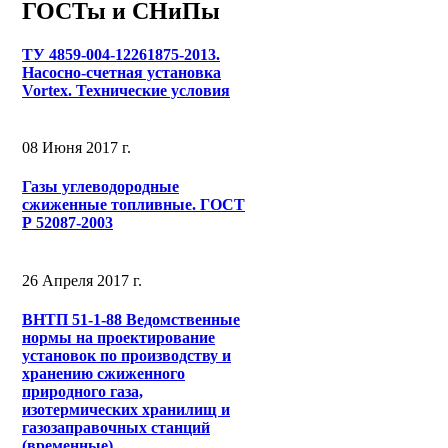
ГОСТы и СНиПы
ТУ 4859-004-12261875-2013.
Насосно-счетная установка
Vortex. Технические условия
08 Июня 2017 г.
Газы углеводородные
сжиженные топливные. ГОСТ
Р 52087-2003
26 Апреля 2017 г.
ВНТП 51-1-88 Ведомственные
нормы на проектирование
установок по производству и
хранению сжиженного
природного газа,
изотермических хранилищ и
газозаправочных станций
(временные)