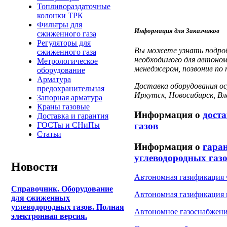
Топливораздаточные
колонки ТРК
Фильтры для
Информация для Заказчиков
сжиженного газа
Регуляторы для
Вы можете узнать подроб
сжиженного газа
необходимого для
автоно
Метрологическое
менеджером, позвонив по 
оборудование
Арматура
Доставка оборудования осу
предохранительная
Иркутск, Новосибирск, В
Запорная арматура
Краны газовые
Информация о
дост
Доставка и гарантия
газов
ГОСТы и СНиПы
Статьи
Информация о
гара
углеводородных газ
Новости
Автономная газификация 
Справочник. Оборудование
Автономная газификация 
для сжиженных
углеводородных газов. Полная
Автономное газоснабжен
электронная версия.