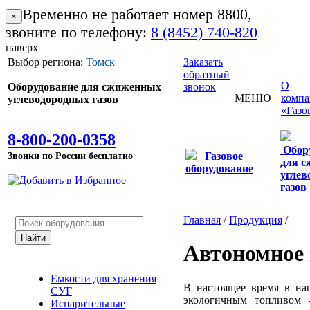
Временно не работает номер 8800,
×
звоните по телефону:
8 (8452) 740-820
наверх
Выбор региона:
Томск
Заказать
обратный
О
Оборудование для сжиженных
звонок
МЕНЮ
комп
углеводородных газов
«Газо
8-800-200-0358
Обор
Звонки по России бесплатно
Газовое
для 
оборудование
углев
газов
Главная
/
Продукция
/
Автономное 
Емкости для хранения
В настоящее время в на
СУГ
экологичным топливом 
Испарительные