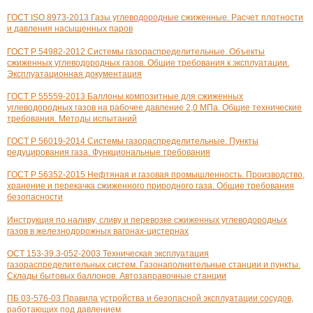
ГОСТ ISO 8973-2013 Газы углеводородные сжиженные. Расчет плотности
и давления насыщенных паров
ГОСТ Р 54982-2012 Системы газораспределительные. Объекты
сжиженных углеводородных газов. Общие требования к эксплуатации.
Эксплуатационная документация
ГОСТ Р 55559-2013 Баллоны композитные для сжиженных
углеводородных газов на рабочее давление 2,0 МПа. Общие технические
требования. Методы испытаний
ГОСТ Р 56019-2014 Системы газораспределительные. Пункты
редуцирования газа. Функциональные требования
ГОСТ Р 56352-2015 Нефтяная и газовая промышленность. Производство,
хранение и перекачка сжиженного природного газа. Общие требования
безопасности
Инструкция по наливу, сливу и перевозке сжиженных углеводородных
газов в железнодорожных вагонах-цистернах
ОСТ 153-39.3-052-2003 Техническая эксплуатация
газораспределительных систем. Газонаполнительные станции и пункты.
Склады бытовых баллонов. Автозаправочные станции
ПБ 03-576-03 Правила устройства и безопасной эксплуатации сосудов,
работающих под давлением