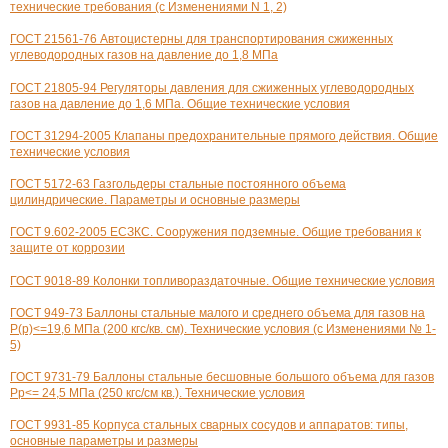
технические требования (с Изменениями N 1, 2)
ГОСТ 21561-76 Автоцистерны для транспортирования сжиженных
углеводородных газов на давление до 1,8 МПа
ГОСТ 21805-94 Регуляторы давления для сжиженных углеводородных
газов на давление до 1,6 МПа. Общие технические условия
ГОСТ 31294-2005 Клапаны предохранительные прямого действия. Общие
технические условия
ГОСТ 5172-63 Газгольдеры стальные постоянного объема
цилиндрические. Параметры и основные размеры
ГОСТ 9.602-2005 ЕСЗКС. Сооружения подземные. Общие требования к
защите от коррозии
ГОСТ 9018-89 Колонки топливораздаточные. Общие технические условия
ГОСТ 949-73 Баллоны стальные малого и среднего объема для газов на
Р(р)<=19,6 МПа (200 кгс/кв. см). Технические условия (с Изменениями № 1-
5)
ГОСТ 9731-79 Баллоны стальные бесшовные большого объема для газов
Рр<= 24,5 МПа (250 кгс/см кв.). Технические условия
ГОСТ 9931-85 Корпуса стальных сварных сосудов и аппаратов: типы,
основные параметры и размеры