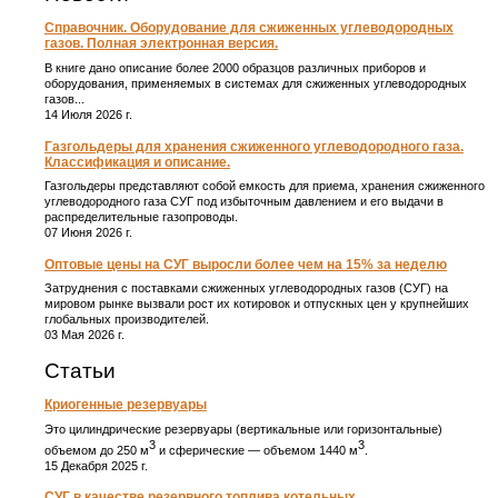
Справочник. Оборудование для сжиженных углеводородных
газов. Полная электронная версия.
В книге дано описание более 2000 образцов различных приборов и
оборудования, применяемых в системах для сжиженных углеводородных
газов...
14 Июля 2026 г.
Газгольдеры для хранения сжиженного углеводородного газа.
Классификация и описание.
Газгольдеры представляют собой емкость для приема, хранения сжиженного
углеводородного газа СУГ под избыточным давлением и его выдачи в
распределительные газопроводы.
07 Июня 2026 г.
Оптовые цены на СУГ выросли более чем на 15% за неделю
Затруднения с поставками сжиженных углеводородных газов (СУГ) на
мировом рынке вызвали рост их котировок и отпускных цен у крупнейших
глобальных производителей.
03 Мая 2026 г.
Статьи
Криогенные резервуары
Это цилиндрические резервуары (вертикальные или горизонтальные)
3
3
объемом до 250 м
и сферические ― объемом 1440 м
.
15 Декабря 2025 г.
СУГ в качестве резервного топлива котельных