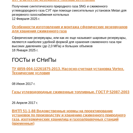
Получение синтетического природного газа SNG и сжиженного
углеводородного газа СУГ при помощи смесительных установок Metan для
резервного газоснабжения котельных
12 Февраля 2025 г.
Особенности изготовления и монтажа сферических резервуаров
для хранения сжиженного газа
Сферические резервуары, или как их еще называют шаровые резервуары,
являются наиболее удобной формой для хранения сжиженного газа при
высоких давлениях (до 2,0 МПа) и больших объемов
18 Января 2025 г.
ГОСТы и СНиПы
ТУ 4859-004-12261875-2013. Насосно-счетная установка Vortex.
Технические условия
08 Июня 2017 г.
Газы углеводородные сжиженные топливные. ГОСТ Р 52087-2003
26 Апреля 2017 г.
ВНТП 51-1-88 Ведомственные нормы на проектирование
установок по производству и хранению сжиженного природного
газа, изотермических хранилищ и газозаправочных станций
(временные)