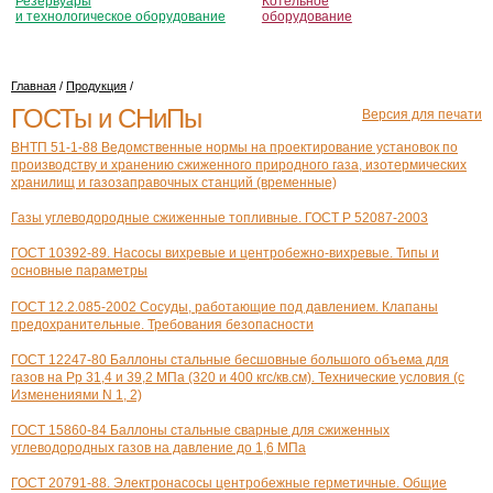
Резервуары
Котельное
и технологическое оборудование
оборудование
Главная
/
Продукция
/
ГОСТы и СНиПы
Версия для печати
ВНТП 51-1-88 Ведомственные нормы на проектирование установок по
производству и хранению сжиженного природного газа, изотермических
хранилищ и газозаправочных станций (временные)
Газы углеводородные сжиженные топливные. ГОСТ Р 52087-2003
ГОСТ 10392-89. Насосы вихревые и центробежно-вихревые. Типы и
основные параметры
ГОСТ 12.2.085-2002 Сосуды, работающие под давлением. Клапаны
предохранительные. Требования безопасности
ГОСТ 12247-80 Баллоны стальные бесшовные большого объема для
газов на Рр 31,4 и 39,2 МПа (320 и 400 кгс/кв.см). Технические условия (с
Изменениями N 1, 2)
ГОСТ 15860-84 Баллоны стальные сварные для сжиженных
углеводородных газов на давление до 1,6 МПа
ГОСТ 20791-88. Электронасосы центробежные герметичные. Общие