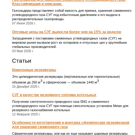
Классификация и описание.
Газгольдеры представляют собой емкость для приема, хранения сжиженного
углеводородного газа СУГ под избыточным давлением и его выдачи в
распределительные газопроводы.
07 Июня 2026 г.
Оптовые цены на СУГ выросли более чем на 15% за неделю
Затруднения с поставками сжиженных углеводородных газов (СУГ) на
мировом рынке вызвали рост их котировок и отпускных цен у крупнейших
глобальных производителей.
03 Мая 2026 г.
Статьи
Криогенные резервуары
Это цилиндрические резервуары (вертикальные или горизонтальные)
3
3
объемом до 250 м
и сферические ― объемом 1440 м
.
15 Декабря 2025 г.
СУГ в качестве резервного топлива котельных
Получение синтетического природного газа SNG и сжиженного
углеводородного газа СУГ при помощи смесительных установок Metan для
резервного газоснабжения котельных
12 Февраля 2025 г.
Особенности изготовления и монтажа сферических резервуаров
для хранения сжиженного газа
Сферические резервуары, или как их еще называют шаровые резервуары,