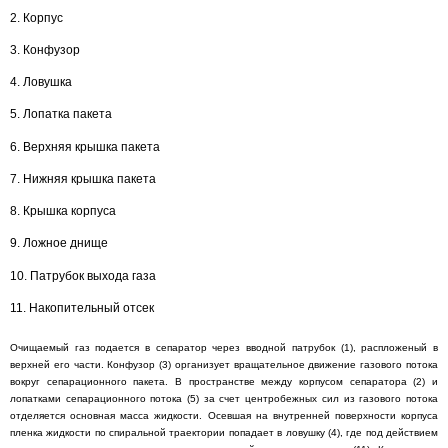
2. Корпус
3. Конфузор
4. Ловушка
5. Лопатка пакета
6. Верхняя крышка пакета
7. Нижняя крышка пакета
8. Крышка корпуса
9. Ложное днище
10. Патрубок выхода газа
11. Накопительный отсек
Очищаемый газ подается в сепаратор через вводной патрубок (1), распложеный в
верхней его части. Конфузор (3) организует вращательное движение газового потока
вокруг сепарационного пакета. В пространстве между корпусом сепаратора (2) и
лопатками сепарационного потока (5) за счет центробежных сил из газового потока
отделяется основная масса жидкости. Осевшая на внутренней поверхности корпуса
пленка жидкости по спиральной траектории попадает в ловушку (4), где под действием