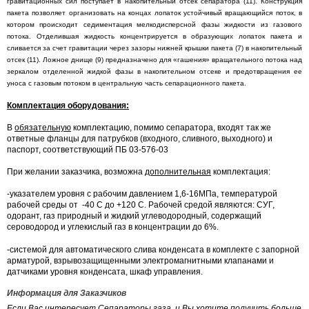
гравитационных сил поступает в накопительный отсек сепаратора (11). Конструкция
пакета позволяет организовать на концах лопаток устойчивый вращающийся поток, в
котором происходит седиментация мелкодисперсной фазы жидкости из газового
потока. Отделившая жидкость концентрируется в образующих лопаток пакета и
сливается за счет гравитации через зазоры нижней крышки пакета (7) в накопительный
отсек (11). Ложное днище (9) предназначено для «гашения» вращательного потока над
зеркалом отделенной жидкой фазы в накопительном отсеке и предотвращения ее
уноса с газовым потоком в центральную часть сепарационного пакета.
Комплектация оборудования:
В
обязательную
комплектацию, помимо сепаратора, входят так же
ответные фланцы для патрубков (входного, сливного, выходного) и
паспорт, соответствующий ПБ 03-576-03
При желании заказчика, возможна
дополнительная
комплектация:
-указателем уровня с рабочим давлением 1,6-16МПа, температурой
рабочей среды от -40 С до +120 С. Рабочей средой являются: СУГ,
одорант, газ природный и жидкий углеводородный, содержащий
сероводород и углекислый газ в концентрации до 6%.
-системой для автоматического слива конденсата в комплекте с запорной
арматурой, взрывозащищенными электромагнитными клапанами и
датчиками уровня конденсата, шкаф управления.
Информация для Заказчиков
Если Вас интересует Сепараторы газа, и Вы хотите получить больше