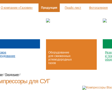
О компании «Газовик»
Продукция
Прайс-лист
Фотогалерея
овое
Оборудование
Резе
рудование
для сжиженных
и те
углеводородных
обор
газов
ая
/
Продукция
/
мпрессоры для СУГ