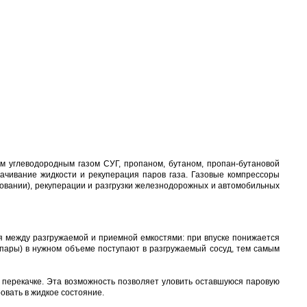
 углеводородным газом СУГ, пропаном, бутаном, пропан-бутановой
ачивание жидкости и рекуперация паров газа. Газовые компрессоры
ровании), рекуперации и разгрузки железнодорожных и автомобильных
я между разгружаемой и приемной емкостями: при впуске понижается
(пары) в нужном объеме поступают в разгружаемый сосуд, тем самым
 перекачке. Эта возможность позволяет уловить оставшуюся паровую
овать в жидкое состояние.