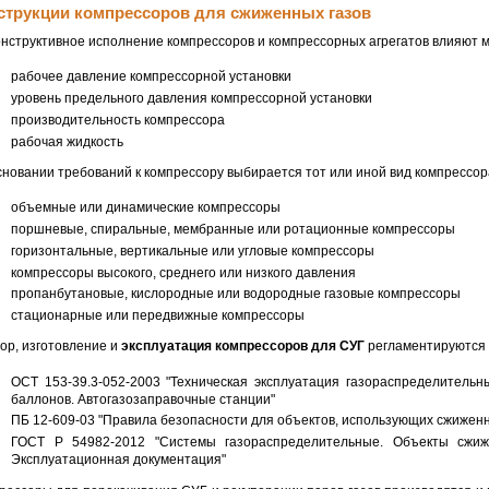
струкции компрессоров для сжиженных газов
онструктивное исполнение компрессоров и компрессорных агрегатов влияют 
рабочее давление компрессорной установки
уровень предельного давления компрессорной установки
производительность компрессора
рабочая жидкость
сновании требований к компрессору выбирается тот или иной вид компрессор
объемные или динамические компрессоры
поршневые, спиральные, мембранные или ротационные компрессоры
горизонтальные, вертикальные или угловые компрессоры
компрессоры высокого, среднего или низкого давления
пропанбутановые, кислородные или водородные газовые компрессоры
стационарные или передвижные компрессоры
ор, изготовление и
эксплуатация компрессоров для СУГ
регламентируются 
ОСТ 153-39.3-052-2003 "Техническая эксплуатация газораспределитель
баллонов. Автогазозаправочные станции"
ПБ 12-609-03 "Правила безопасности для объектов, использующих сжижен
ГОСТ Р 54982-2012 "Системы газораспределительные. Объекты сжиже
Эксплуатационная документация"