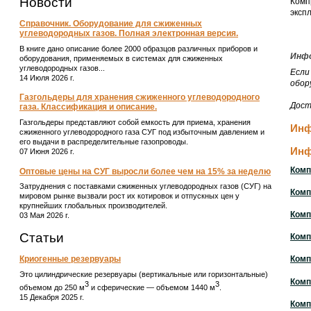
Новости
Комп
эксп
Справочник. Оборудование для сжиженных
углеводородных газов. Полная электронная версия.
В книге дано описание более 2000 образцов различных приборов и
Инфо
оборудования, применяемых в системах для сжиженных
углеводородных газов...
Если
14 Июля 2026 г.
обор
Газгольдеры для хранения сжиженного углеводородного
Дост
газа. Классификация и описание.
Газгольдеры представляют собой емкость для приема, хранения
Инф
сжиженного углеводородного газа СУГ под избыточным давлением и
его выдачи в распределительные газопроводы.
Инф
07 Июня 2026 г.
Комп
Оптовые цены на СУГ выросли более чем на 15% за неделю
Затруднения с поставками сжиженных углеводородных газов (СУГ) на
Комп
мировом рынке вызвали рост их котировок и отпускных цен у
крупнейших глобальных производителей.
Комп
03 Мая 2026 г.
Статьи
Комп
Криогенные резервуары
Комп
Это цилиндрические резервуары (вертикальные или горизонтальные)
Комп
3
3
объемом до 250 м
и сферические ― объемом 1440 м
.
15 Декабря 2025 г.
Комп