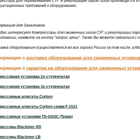
рессоры для перекачивания СУГ и рекуперации паров газов производятся и 
луатационных требований к оборудованию.
рмация для Заказчиков
 Вас интересует Компрессоры для сжиженных газов СУГ и рекуперации пар
удовании, нажмите на кнопку "запрос цены". Также Вы можете связаться с 
авка оборудования осуществляется во все города России (в том числе, в Мо
ормация о
доставке оборудования для сжиженных углево
ормация о
гарантии на оборудование для сжиженных угле
рессорная установка 2х-ступенчатая
рессорная установка 3х-ступенчатая
рессорные агрегаты Corken
рессорные агрегаты Corken серии F-1521
рессорные установки TG-GSGC (Терра)
рессоры Blackmer HD
рессоры Blackmer LB