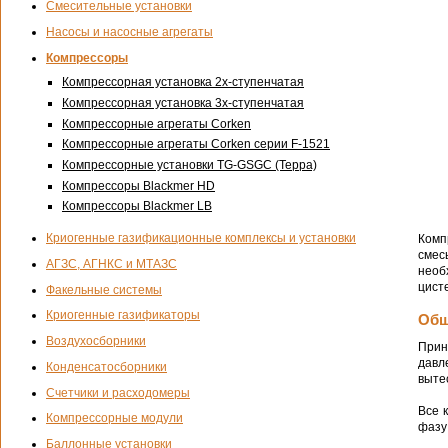
Смесительные установки
Насосы и насосные агрегаты
Компрессоры
Компрессорная установка 2х-ступенчатая
Компрессорная установка 3х-ступенчатая
Компрессорные агрегаты Corken
Компрессорные агрегаты Corken серии F-1521
Компрессорные установки TG-GSGC (Терра)
Компрессоры Blackmer HD
Компрессоры Blackmer LB
Криогенные газификационные комплексы и установки
Комп
смес
АГЗС, АГНКС и МТАЗС
необ
цист
Факельные системы
Криогенные газификаторы
Общ
Воздухосборники
Прин
давл
Конденсатосборники
выте
Счетчики и расходомеры
Все 
Компрессорные модули
фазу
Баллонные установки