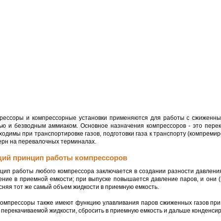
рессоры и компрессорные установки применяются для работы с сжиженным
ью и безводным аммиаком. Основное назначения компрессоров - это перек
ходимы при транспортировке газов, подготовки газа к транспорту (компреми
ерн на перевалочных терминалах.
ий принцип работы компрессоров
цип работы любого компрессора заключается в создании разности давлени
ение в приемной емкости; при выпуске повышается давление паров, и они 
сняя тот же самый объем жидкости в приемную емкость.
компрессоры также имеют функцию улавливания паров сжиженных газов при
 перекачиваемой жидкости, сбросить в приемную емкость и дальше конденсир