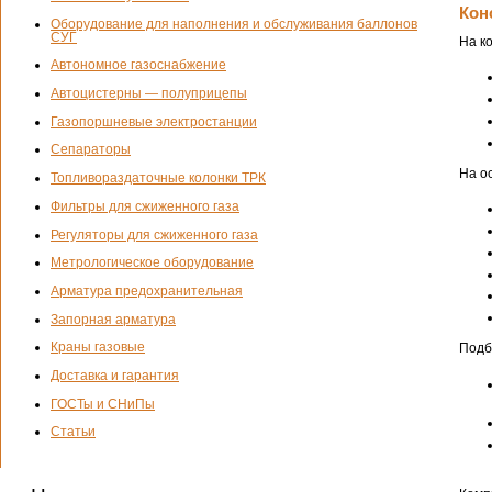
Кон
Оборудование для наполнения и обслуживания баллонов
СУГ
На к
Автономное газоснабжение
Автоцистерны — полуприцепы
Газопоршневые электростанции
Сепараторы
На о
Топливораздаточные колонки ТРК
Фильтры для сжиженного газа
Регуляторы для сжиженного газа
Метрологическое оборудование
Арматура предохранительная
Запорная арматура
Краны газовые
Подб
Доставка и гарантия
ГОСТы и СНиПы
Статьи