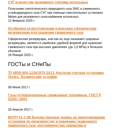
СУГ в качестве резервного топлива котельных
Получение синтетического природного газа SNG и сжиженного
углеводородного газа СУГ при помощи смесительных установок
Metan для резервного газоснабжения котельных
12 Февраля 2025 г.
Особенности изготовления и монтажа сферических
резервуаров для хранения сжиженного газа
Сферические резервуары, или как их еще называют шаровые
резервуары, являются наиболее удобной формой для хранения
сжиженного газа при высоких давлениях (до 2,0 МПа) и больших
объемов
18 Января 2025 г.
ГОСТы и СНиПы
ТУ 4859-004-12261875-2013. Насосно-счетная установка
Vortex. Технические условия
08 Июня 2017 г.
Газы углеводородные сжиженные топливные. ГОСТ Р
52087-2003
26 Апреля 2017 г.
ВНТП 51-1-88 Ведомственные нормы на проектирование
установок по производству и хранению сжиженного
природного газа, изотермических хранилищ и