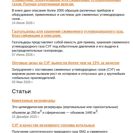
газов. Полная электронная версия.
В книге дано описание более 2000 образцов различных приборов и
оборудования, применяемых в системах для сжиженных углеводородных
газов...
14 Июля 2026 г.
Газгольдеры для хранения сжиженного углеводородного газа.
Классификация и описание.
Газгольдеры представляют собой емкость для приема, хранения сжиженного
углеводородного газа СУГ под избыточным давлением и его выдачи в
распределительные газопроводы.
07 Июня 2026 г.
Оптовые цены на СУГ выросли более чем на 15% за неделю
Затруднения с поставками сжиженных углеводородных газов (СУГ) на
мировом рынке вызвали рост их котировок и отпускных цен у крупнейших
глобальных производителей.
03 Мая 2026 г.
Статьи
Криогенные резервуары
Это цилиндрические резервуары (вертикальные или горизонтальные)
3
3
объемом до 250 м
и сферические ― объемом 1440 м
.
15 Декабря 2025 г.
СУГ в качестве резервного топлива котельных
Получение синтетического природного газа SNG и сжиженного