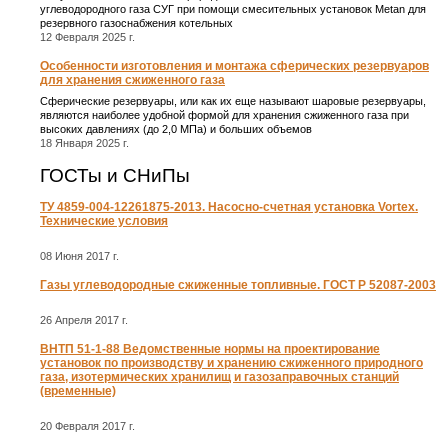
углеводородного газа СУГ при помощи смесительных установок Metan для
резервного газоснабжения котельных
12 Февраля 2025 г.
Особенности изготовления и монтажа сферических резервуаров
для хранения сжиженного газа
Сферические резервуары, или как их еще называют шаровые резервуары,
являются наиболее удобной формой для хранения сжиженного газа при
высоких давлениях (до 2,0 МПа) и больших объемов
18 Января 2025 г.
ГОСТы и СНиПы
ТУ 4859-004-12261875-2013. Насосно-счетная установка Vortex.
Технические условия
08 Июня 2017 г.
Газы углеводородные сжиженные топливные. ГОСТ Р 52087-2003
26 Апреля 2017 г.
ВНТП 51-1-88 Ведомственные нормы на проектирование
установок по производству и хранению сжиженного природного
газа, изотермических хранилищ и газозаправочных станций
(временные)
20 Февраля 2017 г.