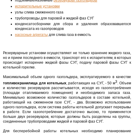
подземные/наземные
резервуары/ газгольдеры
испарительные установки
узлы слива сжиженного газа
трубопроводы для паровой и жидкой фаз СУГ
конденсатосборники для сбора и удаления образовавшегося
конденсата из газопроводов
насосные агрегаты
для слива газа в емкость
Резервуарные установки осуществляют не только хранение жидкого газа,
но и прием последнего в емкости, транспорт его к испарителям, в которых
происходит испарение жидкой фазы СУГ, подачу паровой фазы СУГ к
котельной горелке.
Максимальный объем одного газгольдера, эксплуатируемого в качестве
3
топливохранилища для котельных
, работающих на СУГ, - 50 м
. Объем
и количество резервуаров рассчитывается, исходя из газопотребления
(площади отапливаемого помещения) и необходимого запаса газа.
Минимально возможное количество газгольдеров в составе котельной,
работающей на сжиженном газе СУГ, - два. Возможно использование
одного газгольдера, если система работы котельной допускает перерывы
в работе. Если газопотребление достаточно высоко, то применяется
больше двух резервуаров, которые должны быть разделены на группы,
соединенные трубопроводами жидкой и паровой фаз СУГ.
Для бесперебойной работы котельных необходимо планирование