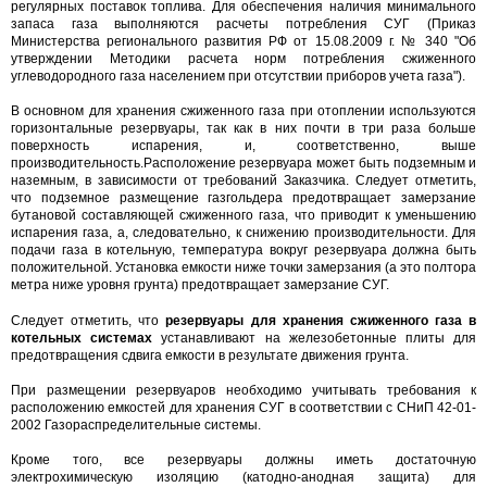
регулярных поставок топлива. Для обеспечения наличия минимального
запаса газа выполняются расчеты потребления СУГ (Приказ
Министерства регионального развития РФ от 15.08.2009 г. № 340 "Об
утверждении Методики расчета норм потребления сжиженного
углеводородного газа населением при отсутствии приборов учета газа").
В основном для хранения сжиженного газа при отоплении используются
горизонтальные резервуары, так как в них почти в три раза больше
поверхность испарения, и, соответственно, выше
производительность.Расположение резервуара может быть подземным и
наземным, в зависимости от требований Заказчика. Следует отметить,
что подземное размещение газгольдера предотвращает замерзание
бутановой составляющей сжиженного газа, что приводит к уменьшению
испарения газа, а, следовательно, к снижению производительности. Для
подачи газа в котельную, температура вокруг резервуара должна быть
положительной. Установка емкости ниже точки замерзания (а это полтора
метра ниже уровня грунта) предотвращает замерзание СУГ.
Следует отметить, что
резервуары для хранения сжиженного газа в
котельных системах
устанавливают на железобетонные плиты для
предотвращения сдвига емкости в результате движения грунта.
При размещении резервуаров необходимо учитывать требования к
расположению емкостей для хранения СУГ в соответствии с СНиП 42-01-
2002 Газораспределительные системы.
Кроме того, все резервуары должны иметь достаточную
электрохимическую изоляцию (катодно-анодная защита) для