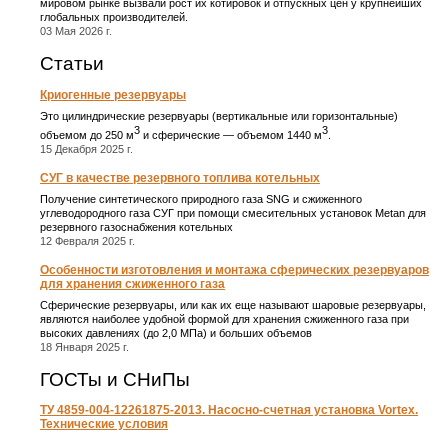
мировом рынке вызвали рост их котировок и отпускных цен у крупнейших
глобальных производителей.
03 Мая 2026 г.
Статьи
Криогенные резервуары
Это цилиндрические резервуары (вертикальные или горизонтальные)
3
3
объемом до 250 м
и сферические ― объемом 1440 м
.
15 Декабря 2025 г.
СУГ в качестве резервного топлива котельных
Получение синтетического природного газа SNG и сжиженного
углеводородного газа СУГ при помощи смесительных установок Metan для
резервного газоснабжения котельных
12 Февраля 2025 г.
Особенности изготовления и монтажа сферических резервуаров
для хранения сжиженного газа
Сферические резервуары, или как их еще называют шаровые резервуары,
являются наиболее удобной формой для хранения сжиженного газа при
высоких давлениях (до 2,0 МПа) и больших объемов
18 Января 2025 г.
ГОСТы и СНиПы
ТУ 4859-004-12261875-2013. Насосно-счетная установка Vortex.
Технические условия