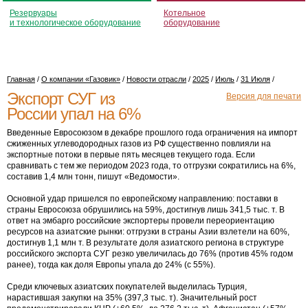
Резервуары
Котельное
и технологическое оборудование
оборудование
Главная
/
О компании «Газовик»
/
Новости отрасли
/
2025
/
Июль
/
31 Июля
/
Экспорт СУГ из
Версия для печати
России упал на 6%
Введенные Евросоюзом в декабре прошлого года ограничения на импорт
сжиженных углеводородных газов из РФ существенно повлияли на
экспортные потоки в первые пять месяцев текущего года. Если
сравнивать с тем же периодом 2023 года, то отгрузки сократились на 6%,
составив 1,4 млн тонн, пишут «Ведомости».
Основной удар пришелся по европейскому направлению: поставки в
страны Евросоюза обрушились на 59%, достигнув лишь 341,5 тыс. т. В
ответ на эмбарго российские экспортеры провели переориентацию
ресурсов на азиатские рынки: отгрузки в страны Азии взлетели на 60%,
достигнув 1,1 млн т. В результате доля азиатского региона в структуре
российского экспорта СУГ резко увеличилась до 76% (против 45% годом
ранее), тогда как доля Европы упала до 24% (с 55%).
Среди ключевых азиатских покупателей выделилась Турция,
нарастившая закупки на 35% (397,3 тыс. т). Значительный рост