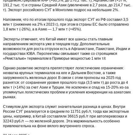
продемонстрировали КНР (+60,5%, до 276,2 тыс. т), Афганистан (+57%,
191,2 тыс. т) и страны Средней Азии (увеличение в 2,7 раза, до 214,7 тыс.
т). Экспорт российского СУГ в Монголию подрос на небольшие 2%.
Напомним, что по итогам прошлого года экспорт СУГ из РФ составил 3,5
млн т (снижение на 2% к 2023 г.), при этом в страны ЕС было отправлено
1,8 млн т (-26%), а в Азию — 1,7 млн т (+45%).
Эксперты отмечают, что Китай имеет все шансы стать главным
направлением экспорта уже в текущем году. Дополнительные
возможности для роста отгрузок есть в Афганистане, Пакистане, Индии и
государствах ЮВА. Перспективы связывают также со строящимся
«Ремсталью» терминалом в Приморье мощностью 1 млн т/г.
Однако развитию экспорта препятствуют логистические ограничения:
нехватка крупных терминалов на юге и Дальнем Востоке, а также
загруженность железных дорог. В связи с этим прогнозы на 2025 год
разнятся: от сохранения уровня прошлого года (3,5 млн т) до роста до 4
млн т (+14%) за счет Азии и Турции. Не исключен и спад на 15-20% из-за
упомянутых логистических проблем и усиления конкуренции на азиатских
рынках.
Стимулом для экспорта служит значительная разница в ценах. Внутри
России СУГ реализуется в среднем по 11751 руб./т, тогда как экспортные
цены, например, в Китай составляли 36615 руб./т при автоперевозках и
32243 руб./т — по железной дороге. Эта маржинальность особенно
привлекательна на фоне вялого внутреннего спроса.