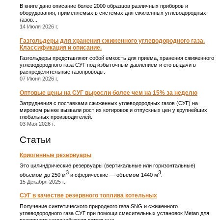
В книге дано описание более 2000 образцов различных приборов и
оборудования, применяемых в системах для сжиженных углеводородных
газов...
14 Июля 2026 г.
Газгольдеры для хранения сжиженного углеводородного газа.
Классификация и описание.
Газгольдеры представляют собой емкость для приема, хранения сжиженного
углеводородного газа СУГ под избыточным давлением и его выдачи в
распределительные газопроводы.
07 Июня 2026 г.
Оптовые цены на СУГ выросли более чем на 15% за неделю
Затруднения с поставками сжиженных углеводородных газов (СУГ) на
мировом рынке вызвали рост их котировок и отпускных цен у крупнейших
глобальных производителей.
03 Мая 2026 г.
Статьи
Криогенные резервуары
Это цилиндрические резервуары (вертикальные или горизонтальные)
3
3
объемом до 250 м
и сферические ― объемом 1440 м
.
15 Декабря 2025 г.
СУГ в качестве резервного топлива котельных
Получение синтетического природного газа SNG и сжиженного
углеводородного газа СУГ при помощи смесительных установок Metan для
резервного газоснабжения котельных