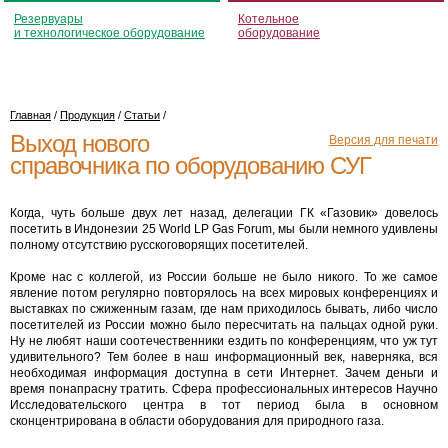
Резервуары
Котельное
и технологическое оборудование
оборудование
Главная
/
Продукция
/
Статьи
/
Выход нового
Версия для печати
справочника по оборудованию СУГ
Когда, чуть больше двух лет назад, делегации ГК «Газовик» довелось
посетить в Индонезии 25 World LP Gas Forum, мы были немного удивлены
полному отсутствию русскоговорящих посетителей.
Кроме нас с коллегой, из России больше не было никого. То же самое
явление потом регулярно повторялось на всех мировых конференциях и
выставках по сжиженным газам, где нам приходилось бывать, либо число
посетителей из России можно было пересчитать на пальцах одной руки.
Ну не любят наши соотечественники ездить по конференциям, что уж тут
удивительного? Тем более в наш информационный век, наверняка, вся
необходимая информация доступна в сети Интернет. Зачем деньги и
время понапрасну тратить. Сфера профессиональных интересов Научно
Исследовательского центра в тот период была в основном
сконцентрирована в области оборудования для природного газа.