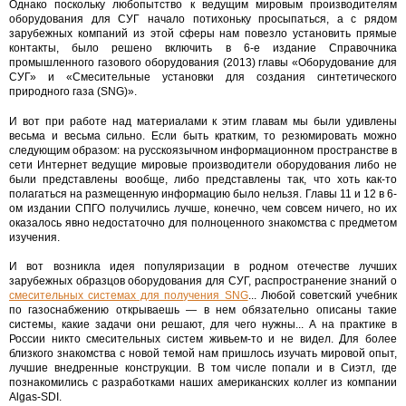
Однако поскольку любопытство к ведущим мировым производителям
оборудования для СУГ начало потихоньку просыпаться, а с рядом
зарубежных компаний из этой сферы нам повезло установить прямые
контакты, было решено включить в 6-е издание Справочника
промышленного газового оборудования (2013) главы «Оборудование для
СУГ» и «Смесительные установки для создания синтетического
природного газа (SNG)».
И вот при работе над материалами к этим главам мы были удивлены
весьма и весьма сильно. Если быть кратким, то резюмировать можно
следующим образом: на русскоязычном информационном пространстве в
сети Интернет ведущие мировые производители оборудования либо не
были представлены вообще, либо представлены так, что хоть как-то
полагаться на размещенную информацию было нельзя. Главы 11 и 12 в 6-
ом издании СПГО получились лучше, конечно, чем совсем ничего, но их
оказалось явно недостаточно для полноценного знакомства с предметом
изучения.
И вот возникла идея популяризации в родном отечестве лучших
зарубежных образцов оборудования для СУГ, распространение знаний о
смесительных системах для получения SNG
... Любой советский учебник
по газоснабжению открываешь — в нем обязательно описаны такие
системы, какие задачи они решают, для чего нужны... А на практике в
России никто смесительных систем живьем-то и не видел. Для более
близкого знакомства с новой темой нам пришлось изучать мировой опыт,
лучшие внедренные конструкции. В том числе попали и в Сиэтл, где
познакомились с разработками наших американских коллег из компании
Algas-SDI.