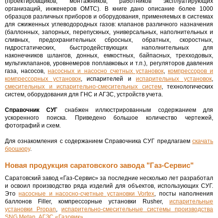
(проектировщиков, монтажников, работников эксплуатирующих
организаций, инженеров ОМТС). В книге дано описание более 1000
образцов различных приборов и оборудования, применяемых в системах
для сжиженных углеводородных газов: клапанов различного назначения
(баллонных, запорных, перепускных, универсальных, наполнительных и
сливных, предохранительных сбросных, обратных, скоростных,
гидростатических, быстродействующих наполнительных для
наконечников шлангов, донных, емкостных, байпасных, трехходовых,
мультиклапанов, уровнемеров поплавковых и т.п.), регуляторов давления
газа, насосов,
насосных и насосно счетных установок
,
компрессоров и
компрессорных установок
, испарителей и
испарительных установок
,
смесительных и испарительно-смесительных систем
, технологических
систем, оборудования для ГНС и АГЗС, устройств учета.
Справочник СУГ
снабжен иллюстрированным содержанием для
ускоренного поиска. Приведено большое количество чертежей,
фотографий и схем.
Для ознакомления с содержанием Справочника СУГ предлагаем
скачать
брошюру
.
Новая продукция саратовского завода "Газ-Сервис"
Саратовский завод «Газ-Сервис» за последние несколько лет разработал
и освоил производство ряда изделий для объектов, использующих СУГ.
Это
насосные и насосно-счетные установки Vortex
, посты наполнения
баллонов Filler, компрессорные установки Rusher,
испарительные
установки Propan
,
испарительно-смесительные системы производства
SNG Metan
,
АГЗС «Газовик»
.